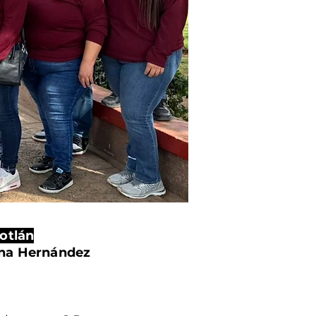
otlán
ona Hernández