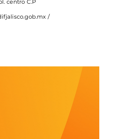
l. centro C.P
ifjalisco.gob.mx
/