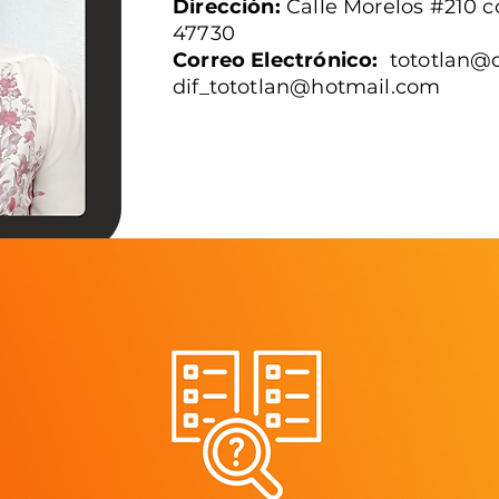
Dirección:
Calle Morelos #210 co
47730
Correo Electrónico:
tototlan@d
dif_tototlan@hotmail.com