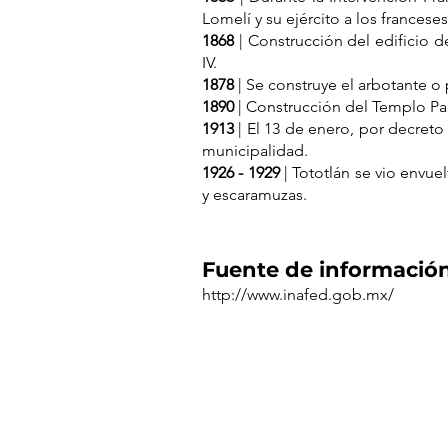
Lomelí y su ejército a los franceses
1868
| Construcción del edificio d
IV.
1878
| Se construye el arbotante o 
1890
| Construcción del Templo Par
1913
| El 13 de enero, por decreto
municipalidad.
1926 - 1929
| Tototlán se vio envuel
y escaramuzas.
Fuente de información
http://www.inafed.gob.mx/
La legalidad, veracidad y 