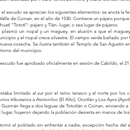
 el escudo se aprecian los siguientes elementos: se anota la f
 Valle de Coinan, en el año de 1530. Contiene un pájaro porque 
huatl "Tototl"- pájaro y Tlán- lugar, o sea lugar de pájaros.
 plasmó un nopal y un maguey, en alusión a que el maguey
nicipio y el nopal crece silvestre. El campo verde bañado por l
 nueva cosecha. Se ilustra también el Templo de San Agustín en
trono del municipio.
 escudo fue aprobado oficialmente en sesión de Cabildo, el 21
staba limitado al sur por el reino tarasco y al norte por los
íos tributarios a Atotonilco (El Alto), Ocotlán y Los Ayos (Ayo
 Guzmán llega a dos leguas de Tototlán o Coinan, enviando a C
el lugar, huyeron dejando la población desierta en manos de los
omó el poblado sin enfrentar a nadie, excepción hecha del