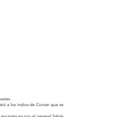
estes.
atió a los indios de Coinan que se
a escaramuza por el general Sabás