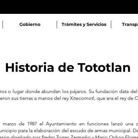
Gobierno
Trámites y Servicios
Transp
Historia de Tototlan
aros o lugar donde abundan los pájaros. Su fundación data del
on sus tierras a manos del rey Xitecomotl, que era el rey de 
 marzo de 1987 el Ayuntamiento en funciones lanzó una co
nicipio para la elaboración del escudo de armas municipal. De
asón diseñado por Pedro Torres Zermeño y Mario Ochoa Flores