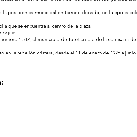
.
e la presidencia municipal en terreno donado, en la época colo
pila que se encuentra al centro de la plaza.
roquial.
 número 1 542, el municipio de Tototlán pierde la comisaría de
to en la rebelión cristera, desde el 11 de enero de 1926 a junio
:
calidad de la información es estricta responsabilidad del municip
virtud de sus atribuciones y/o facultades normativas.