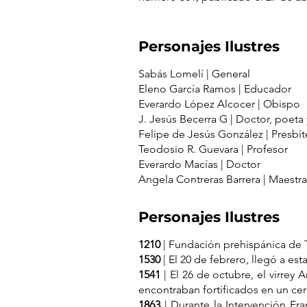
Personajes Ilustres
Sabás Lomelí | General
Eleno García Ramos | Educador
Everardo López Alcocer | Obispo
J. Jesús Becerra G | Doctor, poeta 
Felipe de Jesús González | Presbít
Teodosio R. Guevara | Profesor
Everardo Macías | Doctor
Angela Contreras Barrera | Maestr
Personajes Ilustres
1210
| Fundación prehispánica de T
1530
| El 20 de febrero, llegó a e
1541
| El 26 de octubre, el virrey
encontraban fortificados en un cer
1863
| Durante la Intervención Fr