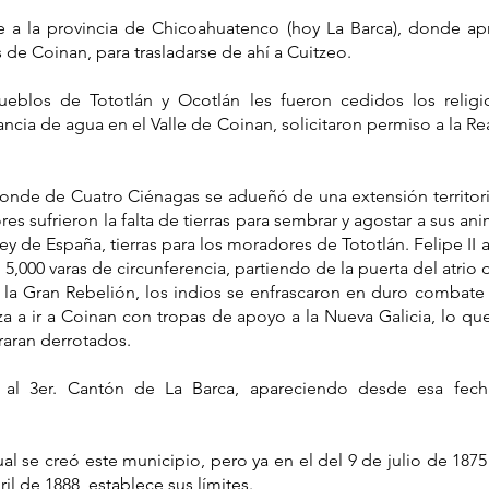
e a la provincia de Chicoahuatenco (hoy La Barca), donde ap
 de Coinan, para trasladarse de ahí a Cuitzeo.
eblos de Tototlán y Ocotlán les fueron cedidos los religio
cia de agua en el Valle de Coinan, solicitaron permiso a la Re
onde de Cuatro Ciénagas se adueñó de una extensión territori
s sufrieron la falta de tierras para sembrar y agostar a sus ani
rey de España, tierras para los moradores de Tototlán. Felipe II
 5,000 varas de circunferencia, partiendo de la puerta del atrio
 la Gran Rebelión, los indios se enfrascaron en duro combate 
za a ir a Coinan con tropas de apoyo a la Nueva Galicia, lo 
iraran derrotados.
ó al 3er. Cantón de La Barca, apareciendo desde esa fec
al se creó este municipio, pero ya en el del 9 de julio de 187
il de 1888, establece sus límites.