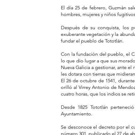
El día 25 de febrero, Guzmán sal
hombres, mujeres y niños fugitivos
Después de su conquista, los pu
exuberante vegetación y la abundan
fundar el pueblo de Tototlán.
Con la fundación del pueblo, el C
lo que dio lugar a que sus moradore
Nueva Galicia a gestionar, ante el 
les dotara con tierras que midieran
El 26 de octubre de 1541, durante
orilló al Virrey Antonio de Mendo
cuatro horas, que los indios se ret
Desde 1825 Tototlán perteneci
Ayuntamiento.
Se desconoce el decreto por el cu
número 301, publicado el 27 de abr