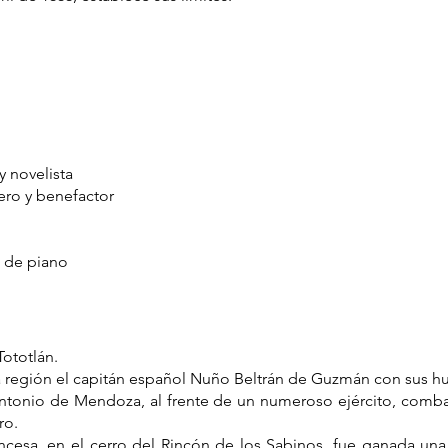
y novelista
ero y benefactor
a de piano
ototlán.
sta región el capitán español Nuño Beltrán de Guzmán con sus hu
 Antonio de Mendoza, al frente de un numeroso ejército, comb
ro.
ancesa, en el cerro del Rincón de los Sabinos, fue ganada un