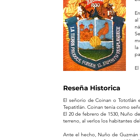
En
al
ná
Se
mu
la
pa
El
Reseña Historica
El señorío de Coinan o Tototlán e
Tepatitlán. Coinan tenía como señor
El 20 de febrero de 1530, Nuño de
terreno, al verlos los habitantes d
Ante el hecho, Nuño de Guzmán t